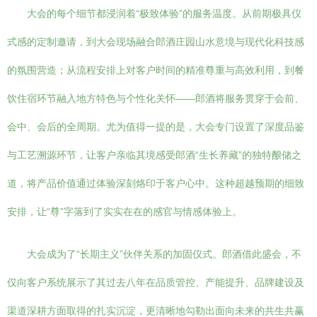
大会的每个细节都浸润着“极致体验”的服务温度。从前期极具仪
式感的定制邀请，到大会现场融合郎酒庄园山水意境与现代化科技感
的氛围营造；从流程安排上对客户时间的精准尊重与高效利用，到餐
饮住宿环节融入地方特色与个性化关怀——郎酒将服务贯穿于会前、
会中、会后的全周期。尤为值得一提的是，大会专门设置了深度品鉴
与工艺溯源环节，让客户亲临其境感受郎酒“生长养藏”的独特酿储之
道，将产品价值通过体验深刻烙印于客户心中。这种超越预期的细致
安排，让“尊”字落到了实实在在的感官与情感体验上。
大会成为了“长期主义”伙伴关系的加固仪式。郎酒借此盛会，不
仅向客户系统展示了其过去八年在品质管控、产能提升、品牌建设及
渠道深耕方面取得的扎实沉淀，更清晰地勾勒出面向未来的共生共赢